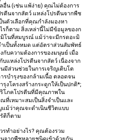
ลอื่น (เช่น แพ้ง่าย) คุณไม่ต้องการ
ปรตีนจากสัตว์ แหล่งโปรตีนจากพืช
็นตัวเลือกที่คุณกำลังมองหา 
ไรก็ตาม สิ่งเหล่านี้ไม่มีข้อมูลของก
ิโนที่สมบูรณ์ แม้ว่าจะมีกรดอะมิ
จำเป็นทั้งหมด แต่อัตราส่วนสัมพัทธ์
งกับความต้องการของมนุษย์ เมื่อ
กับแหล่งโปรตีนจากสัตว์ เนื่องจาก
ีนมีส่วนช่วยในการเจริญเติบโต
ารบำรุงของกล้ามเนื้อ ตลอดจน
รุงโครงสร้างกระดูกให้เป็นปกติ*; 
ริโภคโปรตีนที่มีคุณภาพใน
ณที่เหมาะสมเป็นสิ่งจำเป็นและ
ญแม้ว่าคุณจะดำเนินชีวิตแบบ
ิรัติก็ตาม 
วรทำอย่างไร? คุณต้องรวม
ีนจากพืชหลายชนิดเข้าด้วยกัน