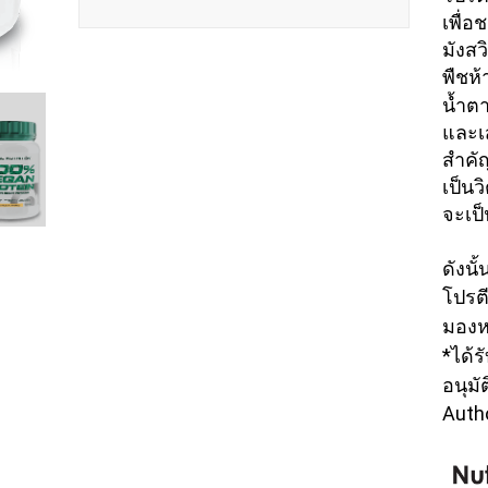
เพื่อ
มังส
พืชห้
น้ำตา
และเส
สำคั
เป็นว
จะเป็
ดังน
โปรต
มองหา
*ได้ร
อนุมั
Autho