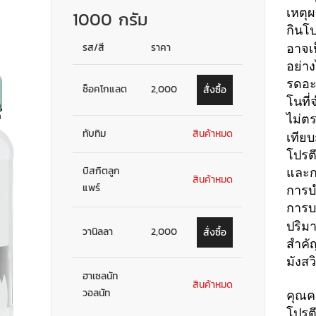
เหตุผ
1000 กรัม
กินโ
รส/สี
ราคา
อาจเป
อย่าง
รดอะม
ช็อคโกแลต
2,000
สั่งซื้อ
โนที่
ไม่ตร
ทับทิม
สินค้าหมด
เทียบ
โปรต
บิสกิตลูก
และก
สินค้าหมด
แพร์
การบำ
การบ
ปริมา
วานิลลา
2,000
สั่งซื้อ
สำคั
มังสว
ฮาเซลนัท
สินค้าหมด
วอลนัท
คุณค
โปรต