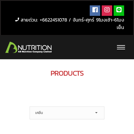
สายด่วน: +6622451078 / จันทร์-ศุกร์ 9โมงเช้า-6โมง
เย็น
PRODUCTS
เคซีน