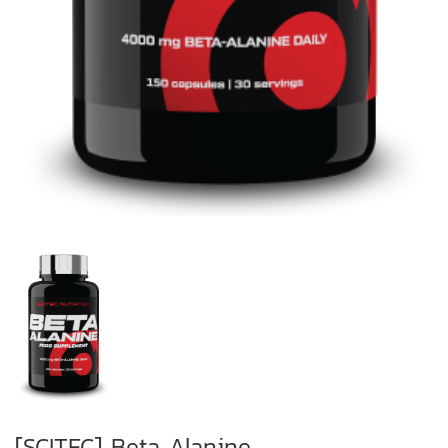
[SCITEC] Beta Alanine