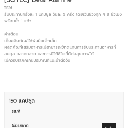
วิธีใช้
รับประทานครั้งละ 1 แคปซูล วันละ 5 ครั้ง โดยเว้นช่วงทุก ๆ 3 ชั่วโมง
พร้อมน้ำ 1 แก้ว
คำเตือน
เก็บผลิตภัณฑ์ให้พ้นมือเด็กเล็ก
ผลิตภัณฑ์เสริมอาหารไม่สามารถใช้ทดแทนการรับประทานอาหารที่
สมดุล หลากหลาย และการมีวิถีชีวิตที่ดีต่อสุขภาพได้
ไม่ควรบริโภคเกินปริมาณที่แนะนำต่อวัน
150 แคปซูล
รส/สี
ไม่มีรสชาติ