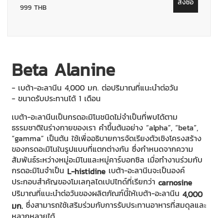
สั่งซื้อ
999 THB
Beta Alanine
- เบต้า-อะลานีน 4,000 มก. ต่อปริมาณที่แนะนำต่อวัน
- ขนาดรับประทานได้ 1 เดือน
เบต้า-อะลานีนเป็นกรดอะมิโนชนิดไม่จำเป็นที่พบได้ตาม
ธรรมชาติในร่างกายของเรา คำขึ้นต้นอย่าง “alpha”, “beta”,
“gamma” เป็นต้น ใช้เพื่ออธิบายการจัดเรียงตัวเชิงโครงสร้าง
ของกรดอะมิโนในรูปแบบที่แตกต่างกัน ซึ่งกำหนดจากความ
สัมพันธ์ระหว่างหมู่อะมิโนและหมู่คาร์บอกซิล เมื่อทำงานร่วมกับ
กรดอะมิโนจำเป็น
เบต้า-อะลานีนจะเป็นองค์
L-histidine
ประกอบสำคัญของโมเลกุลไดเปปไทด์ที่เรียกว่า
carnosine
ปริมาณที่แนะนำต่อวันของผลิตภัณฑ์นี้ให้เบต้า-อะลานีน
4,000
ซึ่งสามารถใช้เสริมร่วมกับการรับประทานอาหารที่สมดุลและ
มก.
หลากหลายได้