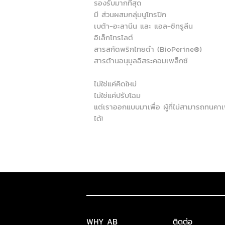
รองรับมากที่สุด
มี ส่วนผสมกลุ่มนูโทรปิก
เบต้า-อะลานีน และ แอล-ซิทรูลีน
อิเล็กโทรไลต์
สารสกัดพริกไทยดำ (BioPerine®)
สารต้านอนุมูลอิสระคอมเพล็กซ์
ไม่ใช่แค่คิดใหม่
ไม่ใช่แค่ปรับโฉม
แต่เราออกแบบมาเพื่อ ผู้ที่ไม่สามารถทนคา
ได้!
WHY AB
ติดต่อ