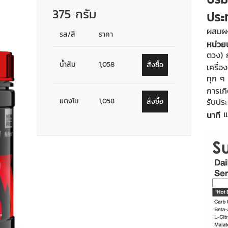
375 กรัม
ประ
ผสม
รส/สี
ราคา
หน่วย
ตวง) 
น้ำส้ม
1,058
สั่งซื้อ
เครื่อ
ทุก ๆ
การเกิ
แตงโม
1,058
รับปร
สั่งซื้อ
นาที