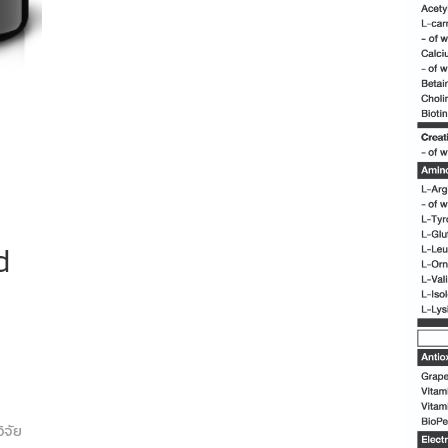
d
ิจัย